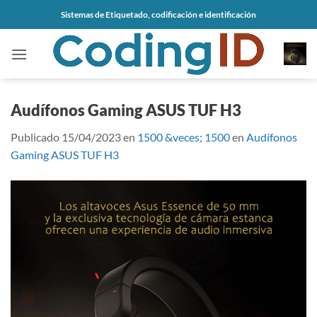
Saltar
Sistemas de Etiquetado, codificación e identificación
al
contenido
Audífonos Gaming ASUS TUF H3
Publicado
15/04/2023
en
1500 &veces; 1500
en
Audífonos
Gaming ASUS TUF H3