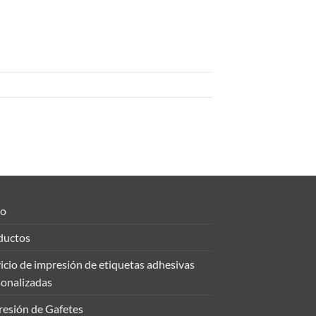
io
ductos
icio de impresión de etiquetas adhesivas
sonalizadas
resión de Gafetes