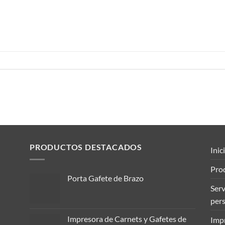
PRODUCTOS DESTACADOS
Inic
Pro
Porta Gafete de Brazo
Serv
per
Impresora de Carnets y Gafetes de
Imp