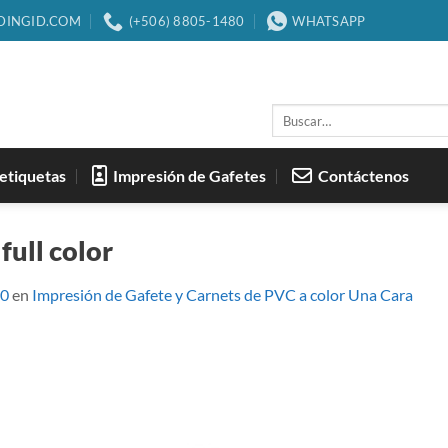
DINGID.COM
(+506) 8805-1480
WHATSAPP
Buscar
por:
etiquetas
Impresión de Gafetes
Contáctenos
full color
00
en
Impresión de Gafete y Carnets de PVC a color Una Cara