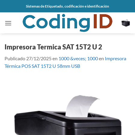
Saltar
Sistemas de Etiquetado, codificación e identificación
al
contenido
Impresora Termica SAT 15T2 U 2
Publicado
27/12/2025
en
1000 &veces; 1000
en
Impresora
Térmica POS SAT 15T2 U 58mm USB