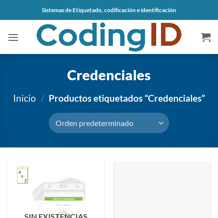
Saltar
Sistemas de Etiquetado, codificación e identificación
al
contenido
Credenciales
Inicio
/
Productos etiquetados “Credenciales”
SIN EXISTENCIAS