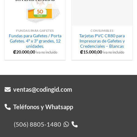
FUNDAS PARA GAFETES
CONSUMIBLES
Fundas para Gafetes / Porta
Tarjetas PVC CR80 para
Gafetes. 4″ x 3″ grandes, 12
Impresoras de Gafetes y
unidades.
Credenciales – Blancas
₡
20.000,00
₡
15.000,00
iva no incluido
iva no incluido
ventas@codingid.com
Teléfonos y Whatsapp
(506) 8805-1480