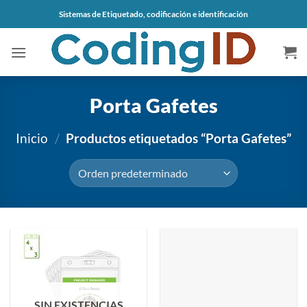
Saltar
Sistemas de Etiquetado, codificación e identificación
al
contenido
Porta Gafetes
Inicio
/
Productos etiquetados “Porta Gafetes”
SIN EXISTENCIAS