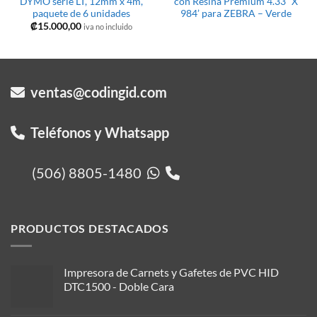
DYMO serie LT, 12mm x 4m,
con Resina Premium 4.33” X
paquete de 6 unidades
984’ para ZEBRA – Verde
₡
15.000,00
iva no incluido
ventas@codingid.com
Teléfonos y Whatsapp
(506) 8805-1480
PRODUCTOS DESTACADOS
Impresora de Carnets y Gafetes de PVC HID
DTC1500 - Doble Cara