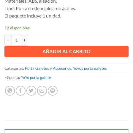
Materiales: ABS, aleación.
Tipo: Porta credenciales retráctiles.
El paquete incluye 1 unidad.
12 disponibles
Yoyo porta gafete ovalado tipo llavero, color Rojo cantidad
AÑADIR AL CARRITO
Categorías:
Porta Gafetes y Accesorios
,
Yoyos porta gafetes
Etiqueta:
YoYo porta gafete