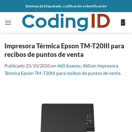
Saltar
Sistemas de Etiquetado, codificación e identificación
al
contenido
Impresora Térmica Epson TM-T20III para
recibos de puntos de venta
Publicado
25/10/2020
en
460 &veces; 460
en
Impresora
Térmica Epson TM-T20III para recibos de puntos de venta