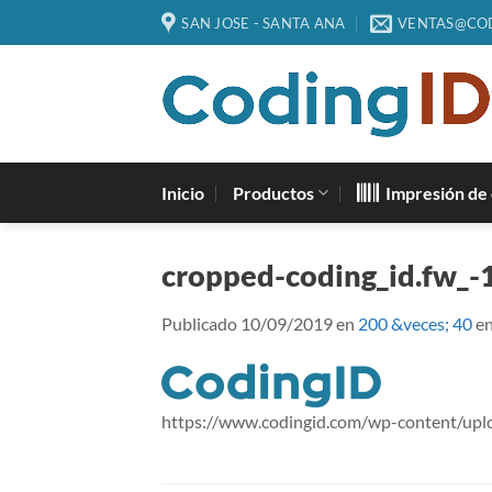
Saltar
SAN JOSE - SANTA ANA
VENTAS@CO
al
contenido
Inicio
Productos
Impresión de 
cropped-coding_id.fw_-
Publicado
10/09/2019
en
200 &veces; 40
e
https://www.codingid.com/wp-content/upl