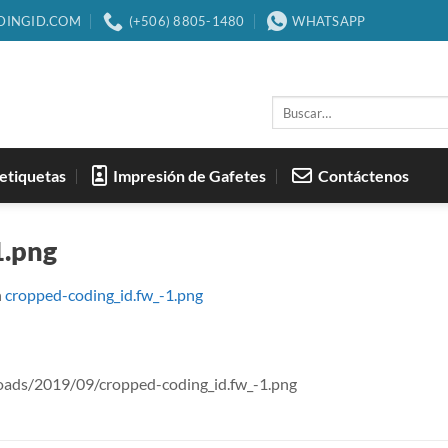
DINGID.COM
(+506) 8805-1480
WHATSAPP
Buscar
por:
etiquetas
Impresión de Gafetes
Contáctenos
1.png
n
cropped-coding_id.fw_-1.png
oads/2019/09/cropped-coding_id.fw_-1.png