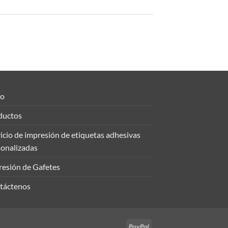
io
ductos
icio de impresión de etiquetas adhesivas
sonalizadas
resión de Gafetes
táctenos
PayPal