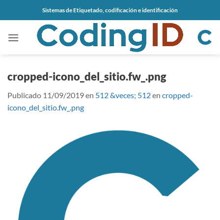
Saltar
Sistemas de Etiquetado, codificación e identificación
al
contenido
cropped-icono_del_sitio.fw_.png
Publicado
11/09/2019
en
512 &veces; 512
en
cropped-
icono_del_sitio.fw_.png